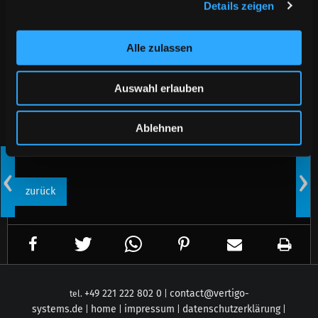
Details zeigen
Technologiepartner für die
Bodenprojektion ist der Hersteller
Alle zulassen
SANYO, der mit dem Projektor PLC-XF47
die brillante Ausleuchtung der Fläche
Auswahl erlauben
sicherstellt.
http://www.cinemaexpo.com
Ablehnen
‹
›
zurück
+49 221 222 802 0
contact@
vertigo-
tel.
|
systems.de
home
impressum
datenschutzerklärung
|
|
|
|