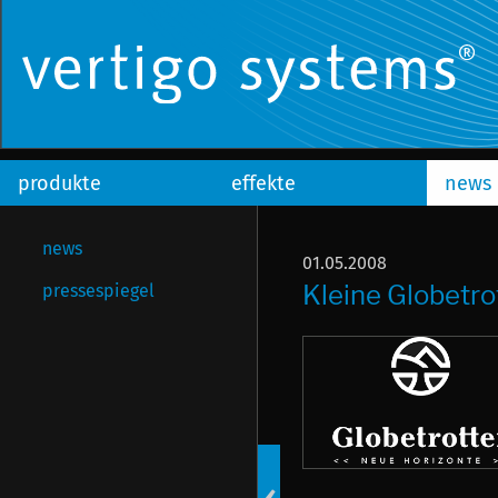
produkte
effekte
news
news
01.05.2008
Kleine Globetro
pressespiegel