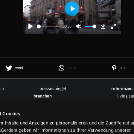
Play
00:30
Play
Mute
Download
Enter
fullscree
tweet
teilen
pin it
um
pressespiegel
referenzen
branchen
living su
healthcare
virtual r
experience centers
technologie
t Cookies
waterparks
customis
 Inhalte und Anzeigen zu personalisieren und die Zugriffe auf 
interactive attractions
unternehm
ußerdem geben wir Informationen zu Ihrer Verwendung unserer
brands & advertising
vertigo 