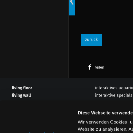
‹
holt living surface ins boot
zurück
teilen
living floor
interaktives aquari
living wall
interaktive specials
living table
living surface
paint2life
effekte
Diese Webseite verwende
living aquarium
packages
Wir verwenden Cookies, um
produkte
themenwelten
Website zu analysieren. A
living ocean
basiseffekte