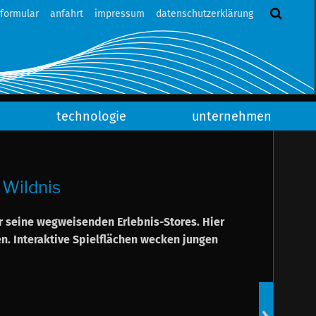
tformular
anfahrt
impressum
datenschutzerklärung
technologie
unternehmen
 Wildnis
ür seine wegweisenden Erlebnis-Stores. Hier
. Interaktive Spielflächen wecken jungen
Newsart
14.04.2