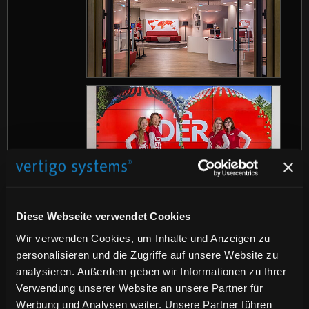
vertigo systems GmbH
durfte Teil des
Diese Webseite verwendet Cookies
DER Concept Stores sein und hier mit
Wir verwenden Cookies, um Inhalte und Anzeigen zu
gleich drei Installationen glänzen:
personalisieren und die Zugriffe auf unsere Website zu
analysieren. Außerdem geben wir Informationen zu Ihrer
Verwendung unserer Website an unsere Partner für
Im Eingangsbereich ragt die interaktive
Werbung und Analysen weiter. Unsere Partner führen
Bodenprojektion <link living-floor.html