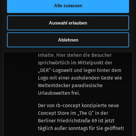
Alle zulassen
2
Das Highlight besteht aus der 5,4 m
großen displaybasierten <link living-
Auswahl erlauben
wall.html _blank>›living wall‹, die nicht
nur die hochwertige Filmkollektion der
DER-Reiseziele im Kinoformat zeigt,
Ablehnen
sondern auch berührungslos interaktive
Inhalte. Hier stehen die Besucher
sprichwörtlich im Mittelpunkt der
„DER“-Logowelt und legen hinter dem
Logo mit einer ausholenden Geste wie
Weltentdecker paradiesische
Urlaubswelten frei.
Der von rb-concept konzipierte neue
Concept Store im „The Q“ in der
Berliner Friedrichstraße 69 ist jetzt
täglich außer sonntags für Sie geöffnet!