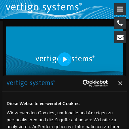
Play
01:39
Play
Mute
Download
Enter
fulls
Diese Webseite verwendet Cookies
›living art‹
Wir verwenden Cookies, um Inhalte und Anzeigen zu
Immersive Ausstellungen bieten einen neuen und
personalisieren und die Zugriffe auf unsere Website zu
spektakulären Zugang zu den berühmtesten
analysieren. Außerdem geben wir Informationen zu Ihrer