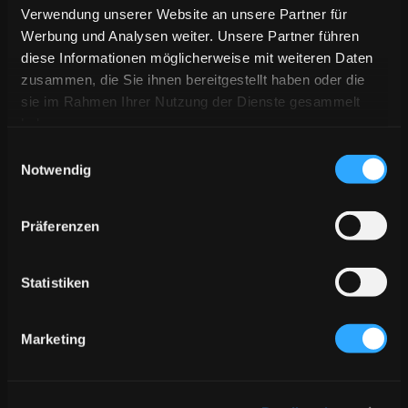
Schätzen der Kunstgeschichte. Was wäre wenn,
Verwendung unserer Website an unsere Partner für
diese Bilderwelten bei Tageslicht und in
Werbung und Analysen weiter. Unsere Partner führen
brillantester optischer Qualität interaktiv und
diese Informationen möglicherweise mit weiteren Daten
räumlich erfahrbar wären?
zusammen, die Sie ihnen bereitgestellt haben oder die
sie im Rahmen Ihrer Nutzung der Dienste gesammelt
›living art‹ stellt alte Meister auf faszinierende Art
haben.
und Weise neu dar und lässt die Genregrenzen
Einwilligungsauswahl
zwischen traditioneller Malerei, digitaler
Notwendig
Medienkunst und kinetischen Skulpturen
verschwimmen. Hier werden die Bilder im wahrsten
Präferenzen
Sinne als Meer aus Farben dargestellt. Die Besucher
tauchen aktiv in diese Welt ein und schöpfen aus
den Elementen neue bewegte Farben und Formen.
Statistiken
›living art‹ ist jetzt verfügbar nur bei vertigo
systems.
Kontaktiere uns hier
für weitere
Marketing
Informationen.