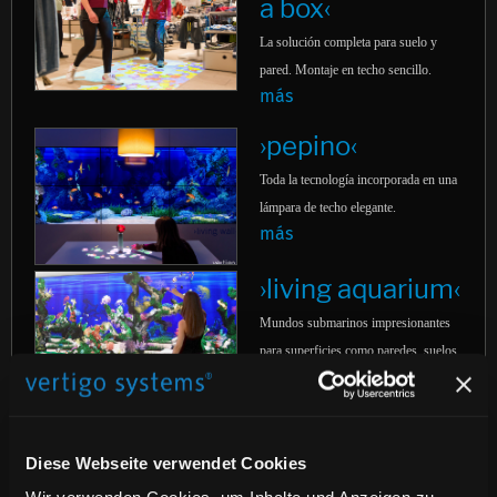
a box‹
La solución completa para suelo y
pared. Montaje en techo sencillo.
más
›pepino‹
Toda la tecnología incorporada en una
lámpara de techo elegante.
más
›living aquarium‹
Mundos submarinos impresionantes
para superficies como paredes, suelos
o mesas.
más
›living aquarium‹
Diese Webseite verwendet Cookies
Mundos submarinos impresionantes