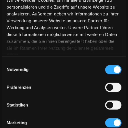
Wir verwenden Cookies, um Inhalte und Anzeigen zu
para superficies como paredes, suelos
personalisieren und die Zugriffe auf unsere Website zu
o mesas.
analysieren. Außerdem geben wir Informationen zu Ihrer
más
Verwendung unserer Website an unsere Partner für
Werbung und Analysen weiter. Unsere Partner führen
›living wall‹
diese Informationen möglicherweise mit weiteren Daten
Contenidos vivos en la
zusammen, die Sie ihnen bereitgestellt haben oder die
pared que reaccionan
sie im Rahmen Ihrer Nutzung der Dienste gesammelt
ante cualquier saludo.
haben.
más
Einwilligungsauswahl
Notwendig
InterActivator
Disponibilidad
Präferenzen
inmediata – la solución
portátil para ›living
floor‹.
Statistiken
más
›living floor‹
Marketing