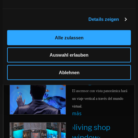
Cada paso sobre el suelo
interactivo esconde una
Details zeigen
sorpresa.
más
Alle zulassen
›living counter‹
Interactive bar tables
Auswahl erlauben
and reception counters.
more
Ablehnen
›living elevator‹
El ascensor con vista panorámica hará
un viaje vertical a través del mundo
virtual.
más
›living shop
window‹