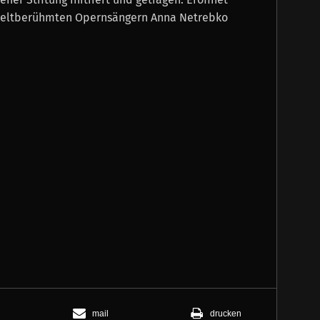
 weltberühmten Opernsängern Anna Netrebko
mail
drucken