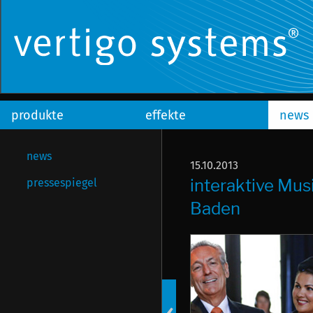
produkte
effekte
news
news
15.10.2013
interaktive Mu
pressespiegel
Baden