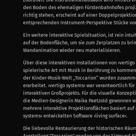
den Boden des ehemaligen Fürstenbahnhofes projiz
richtig stehen, erscheint auf einer Doppelprojekti
entsprechenden Instrument-Perspektive Stücke von
Ein weitere interaktive Spielsituation, ist rein intu
auf der Bodenfläche, um sie zum Zerplatzen zu brin
Wandanimation wieder neu materialisieren.
Über diese interaktiven Installationen von ›vertigo
spielerische Art mit Musik in Berührung zu kommen.
der Kinder-Musik-Welt „Toccarion“ wurden zusam
erarbeitet. ›vertigo systems‹ war verantwortlich fü
interaktiven Großprojekts. Für die visuelle Konzep
die Medien-Designerin Maika Paetzold gewonnen 
mehrere interaktive Projektionsflächen basiert auf
systems‹ entwickelten Software ›living surface‹.
Die liebevolle Restaurierung der historischen Räum
Ausstellung "Toccarion" wurden von der Sigmund Kien