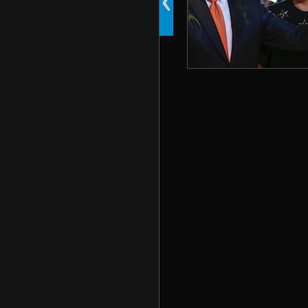
‹
aktiver erlebnisinstallation