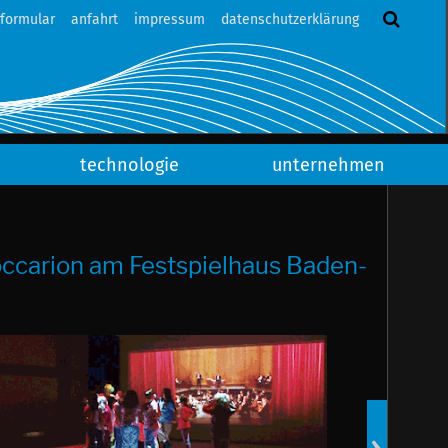
tformular
anfahrt
impressum
datenschutzerklärung
technologie
unternehmen
ccarion am Festspielhaus Baden-
Newsart
16.09.2