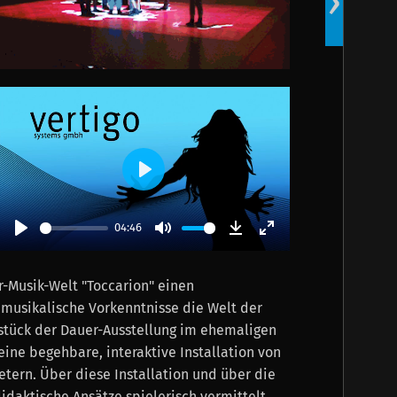
›
verrüc
Play
04:46
Play
Mute
Download
Enter
fullscreen
r-Musik-Welt "Toccarion" einen
 musikalische Vorkenntnisse die Welt der
zstück der Dauer-Ausstellung im ehemaligen
ine begehbare, interaktive Installation von
tern. Über diese Installation und über die
didaktische Ansätze spielerisch vermittelt