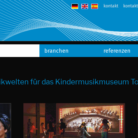
kontakt
kontak
branchen
referenzen
sikwelten für das Kindermusikmuseum To