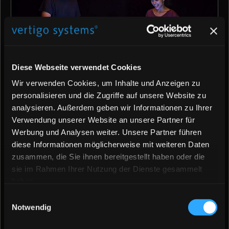
Diese Webseite verwendet Cookies
›pepinoXL‹
Wir verwenden Cookies, um Inhalte und Anzeigen zu
die formschöne Hängeleuchte zaubert interaktive
personalisieren und die Zugriffe auf unsere Website zu
analysieren. Außerdem geben wir Informationen zu Ihrer
Spielideen auf jede Tischfläche.
Verwendung unserer Website an unsere Partner für
Werbung und Analysen weiter. Unsere Partner führen
›save the sea‹ - Sammle den Plastikmüll aus
neue Schmetterlingswelt für ›paint2life‹ ist
charlie's playground: spielspaß garantiert!
InterActivator
diese Informationen möglicherweise mit weiteren Daten
dem Ozean!
da!
zusammen, die Sie ihnen bereitgestellt haben oder die
sie im Rahmen Ihrer Nutzung der Dienste gesammelt
haben.
Einwilligungsauswahl
Notwendig