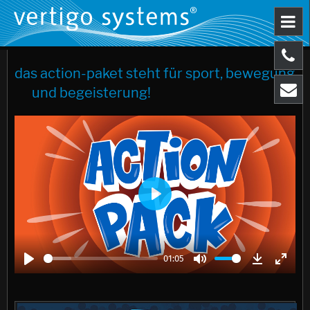
das action-paket steht für sport, bewegung
und begeisterung!
Play
01:05
Play
Mute
Download
Enter
fulls