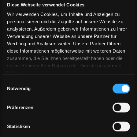
Diese Webseite verwendet Cookies
Wir verwenden Cookies, um Inhalte und Anzeigen zu
personalisieren und die Zugriffe auf unsere Website zu
analysieren. Außerdem geben wir Informationen zu Ihrer
Verwendung unserer Website an unsere Partner für
Werbung und Analysen weiter. Unsere Partner führen
diese Informationen möglicherweise mit weiteren Daten
zusammen, die Sie ihnen bereitgestellt haben oder die
sie im Rahmen Ihrer Nutzung der Dienste gesammelt
haben.
Einwilligungsauswahl
Notwendig
froggy
Diese Frösche sind völlig von der Rolle und leicht
Präferenzen
orientierungslos. Rette sie und hilf Ihnen den Weg in den
Brunnen zu finden. Jeder Frosch ein Punkt!
Statistiken