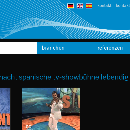
kontakt
kontak
branchen
referenzen
‹ macht spanische tv-showbühne lebendig