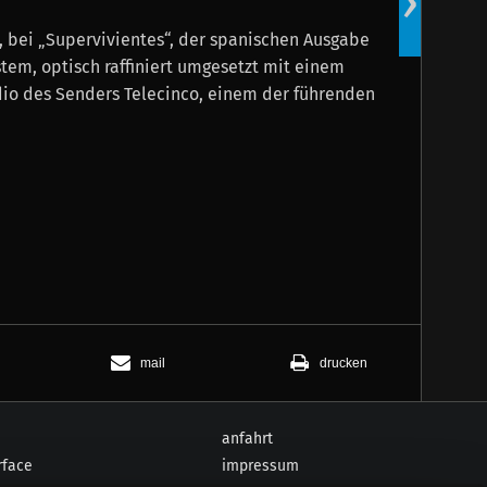
›
ein st
n, bei „Supervivientes“, der spanischen Ausgabe
ystem, optisch raffiniert umgesetzt mit einem
io des Senders Telecinco, einem der führenden
mail
drucken
anfahrt
rface
impressum