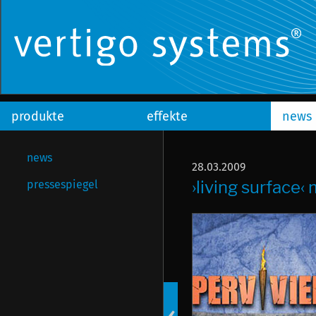
produkte
effekte
news
news
28.03.2009
›living surface
pressespiegel