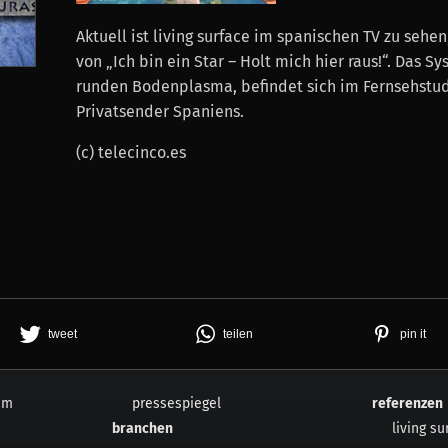
Aktuell ist living surface im spanischen TV zu sehe
von „Ich bin ein Star – Holt mich hier raus!“. Das S
runden Bodenplasma, befindet sich im Fernsehstud
Privatsender Spaniens.
(c) telecinco.es
tweet
teilen
pin it
um
pressespiegel
referenzen
branchen
living su