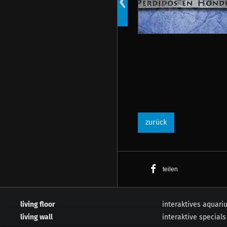
‹
szeniert sein foyer interaktiv
zurück
teilen
living floor
interaktives aquari
living wall
interaktive specials