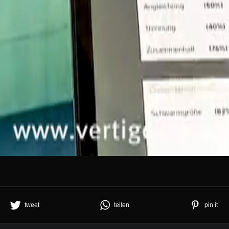
tweet
teilen
pin it