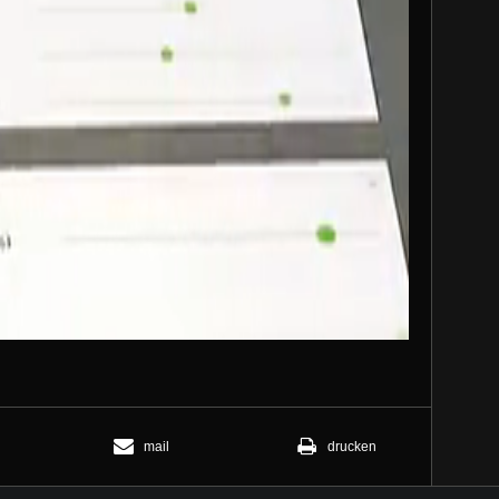
Mute
mail
drucken