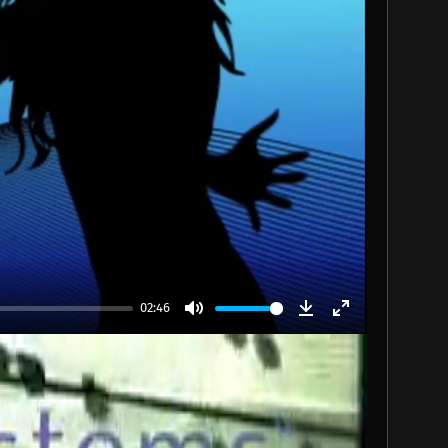
02:46
Mute
Download
Enter
fullscreen